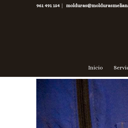
961 491 154
|
molduras@moldurasmelian
Inicio
Servi